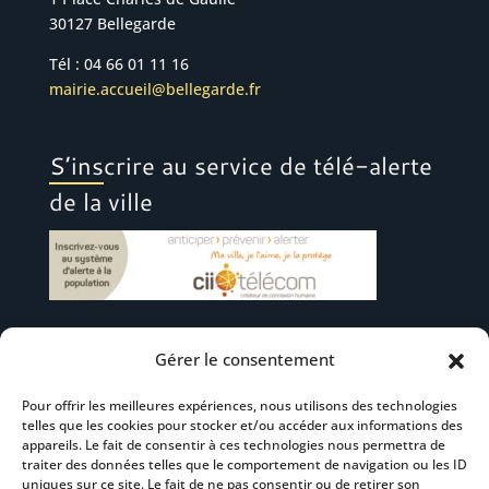
30127 Bellegarde
Tél : 04 66 01 11 16
mairie.accueil@bellegarde.fr
S’inscrire au service de télé-alerte
de la ville
Gérer le consentement
Suivez-nous
Pour offrir les meilleures expériences, nous utilisons des technologies
telles que les cookies pour stocker et/ou accéder aux informations des
appareils. Le fait de consentir à ces technologies nous permettra de
traiter des données telles que le comportement de navigation ou les ID
uniques sur ce site. Le fait de ne pas consentir ou de retirer son