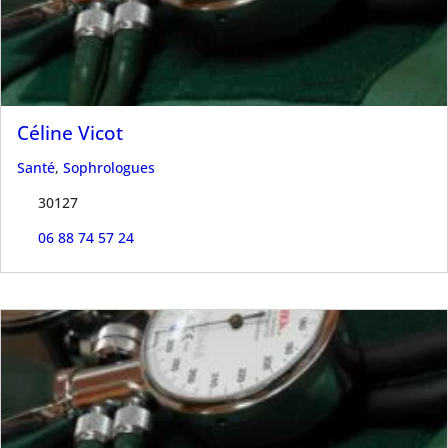
Céline Vicot
Santé
,
Sophrologues
30127
06 88 74 57 24