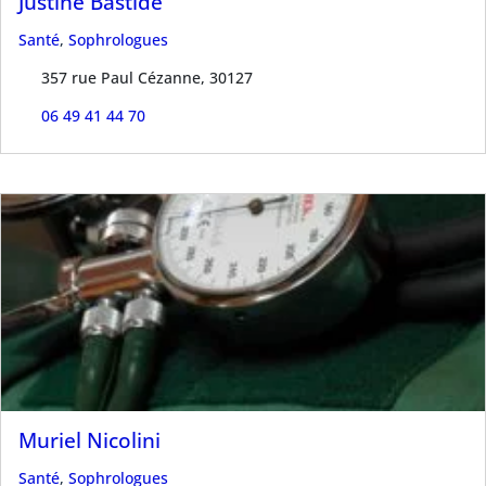
Justine Bastide
Santé
,
Sophrologues
357 rue Paul Cézanne, 30127
06 49 41 44 70
Muriel Nicolini
Santé
,
Sophrologues