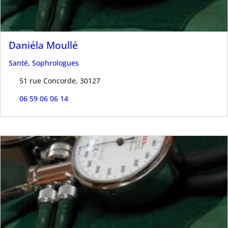
Daniéla Moullé
Santé
,
Sophrologues
51 rue Concorde, 30127
06 59 06 06 14