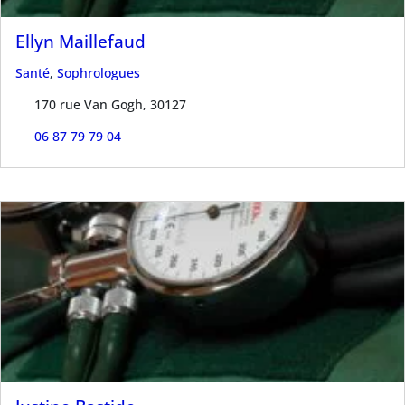
Ellyn Maillefaud
Santé
,
Sophrologues
170 rue Van Gogh, 30127
06 87 79 79 04