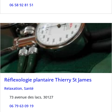
06 58 92 81 51
Réflexologie plantaire Thierry St James
Relaxation
,
Santé
73 avenue des lacs, 30127
06 79 63 09 19