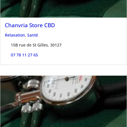
Chanvria Store CBD
Relaxation
,
Santé
15B rue de St Gilles, 30127
07 78 11 27 65