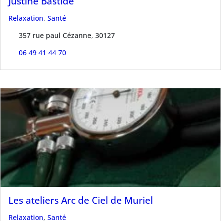
Justine Bastide
Relaxation
,
Santé
357 rue paul Cézanne, 30127
06 49 41 44 70
Les ateliers Arc de Ciel de Muriel
Relaxation
,
Santé