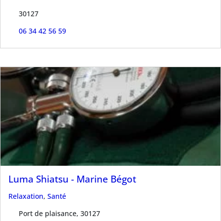
30127
06 34 42 56 59
Luma Shiatsu - Marine Bégot
Relaxation
,
Santé
Port de plaisance, 30127