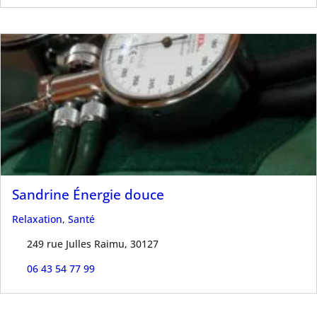
Sandrine Énergie douce
Relaxation
,
Santé
249 rue Julles Raimu, 30127
06 43 54 77 99