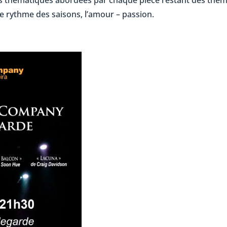
es thématiques abordées par chaque pièce restant des thè
le rythme des saisons, l’amour – passion.