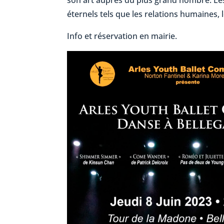
son art auprès du plus grand nombre. L
éternels tels que les relations humaines, 
Info et réservation en mairie.