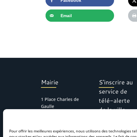
Facebook
Email
Mairie
S’inscrire au
service de
télé-alerte
1 Place Charles de
Gaulle
de la ville
30127 Bellegarde
Tél : 04 66 01 11 16
Pour offrir les meilleures expériences, nous utilisons des technologies tel
mairie.accueil@bel
pour stocker et/ou accéder aux informations des appareils. Le fait de con