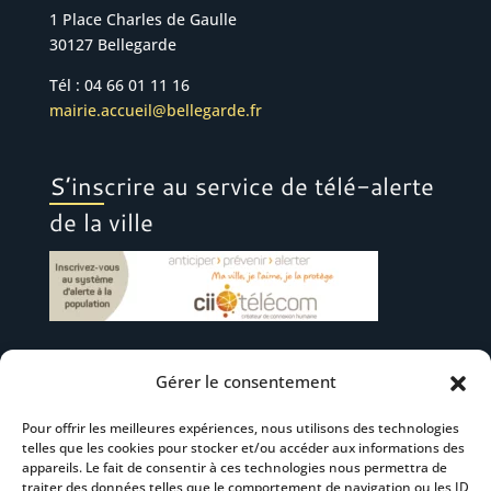
1 Place Charles de Gaulle
30127 Bellegarde
Tél : 04 66 01 11 16
mairie.accueil@bellegarde.fr
S’inscrire au service de télé-alerte
de la ville
Gérer le consentement
Suivez-nous
Pour offrir les meilleures expériences, nous utilisons des technologies
telles que les cookies pour stocker et/ou accéder aux informations des
appareils. Le fait de consentir à ces technologies nous permettra de
traiter des données telles que le comportement de navigation ou les ID