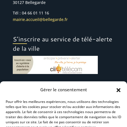
30127 Bellegarde
Tél : 04 66 01 11 16
mairie.accueil@bellegarde.fr
S’inscrire au service de télé-alerte
de la ville
Gérer le consentement
Suivez-nous
Pour offrir les meilleures expériences, nous utilisons des technologies
telles que les cookies pour stocker et/ou accéder aux informations des
appareils. Le fait de consentir à ces technologies nous permettra de
traiter des données telles que le comportement de navigation ou les ID
uniques sur ce site. Le fait de ne pas consentir ou de retirer son