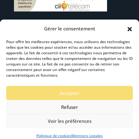
Gérer le consentement
Suivez-nous
Pour offrir les meilleures expériences, nous utilisons des technologies
telles que les cookies pour stocker et/ou accéder aux informations des
appareils. Le fait de consentir à ces technologies nous permettra de
traiter des données telles que le comportement de navigation ou les ID
uniques sur ce site. Le fait de ne pas consentir ou de retirer son
consentement peut avoir un effet négatif sur certaines
S’abonner à la newsletter
caractéristiques et fonctions.
Accepter
Refuser
Voir les préférences
Mentions Légales
-
Accéssibilité
- Création :
Stardust Communication Copyright © 2019 -2024
Politique de cookies
Mentions Legales