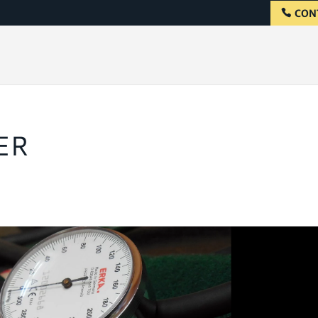
CON
ER