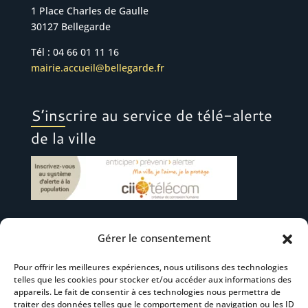
1 Place Charles de Gaulle
30127 Bellegarde
Tél : 04 66 01 11 16
mairie.accueil@bellegarde.fr
S’inscrire au service de télé-alerte
de la ville
Gérer le consentement
Suivez-nous
Pour offrir les meilleures expériences, nous utilisons des technologies
telles que les cookies pour stocker et/ou accéder aux informations des
appareils. Le fait de consentir à ces technologies nous permettra de
traiter des données telles que le comportement de navigation ou les ID