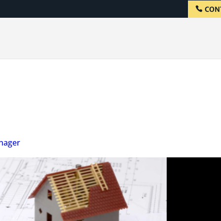
CON
nager