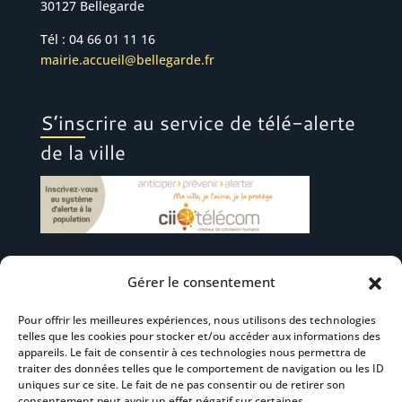
30127 Bellegarde
Tél : 04 66 01 11 16
mairie.accueil@bellegarde.fr
S’inscrire au service de télé-alerte
de la ville
Gérer le consentement
Suivez-nous
Pour offrir les meilleures expériences, nous utilisons des technologies
telles que les cookies pour stocker et/ou accéder aux informations des
appareils. Le fait de consentir à ces technologies nous permettra de
traiter des données telles que le comportement de navigation ou les ID
uniques sur ce site. Le fait de ne pas consentir ou de retirer son
consentement peut avoir un effet négatif sur certaines