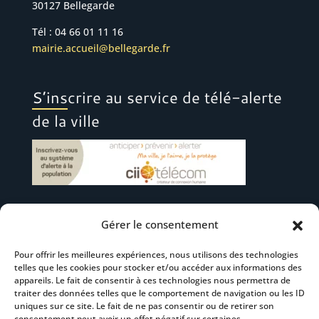
30127 Bellegarde
Tél : 04 66 01 11 16
mairie.accueil@bellegarde.fr
S’inscrire au service de télé-alerte
de la ville
Gérer le consentement
Suivez-nous
Pour offrir les meilleures expériences, nous utilisons des technologies
telles que les cookies pour stocker et/ou accéder aux informations des
appareils. Le fait de consentir à ces technologies nous permettra de
traiter des données telles que le comportement de navigation ou les ID
uniques sur ce site. Le fait de ne pas consentir ou de retirer son
consentement peut avoir un effet négatif sur certaines