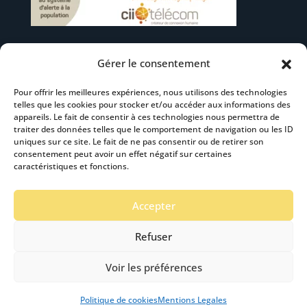
Gérer le consentement
Suivez-nous
Pour offrir les meilleures expériences, nous utilisons des technologies
telles que les cookies pour stocker et/ou accéder aux informations des
appareils. Le fait de consentir à ces technologies nous permettra de
traiter des données telles que le comportement de navigation ou les ID
uniques sur ce site. Le fait de ne pas consentir ou de retirer son
consentement peut avoir un effet négatif sur certaines
S’abonner à la newsletter
caractéristiques et fonctions.
Accepter
Refuser
Voir les préférences
Mentions Légales
-
Accéssibilité
- Création :
Stardust Communication Copyright © 2019 -2024
Politique de cookies
Mentions Legales