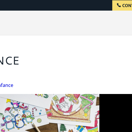
CON
NCE
nfance