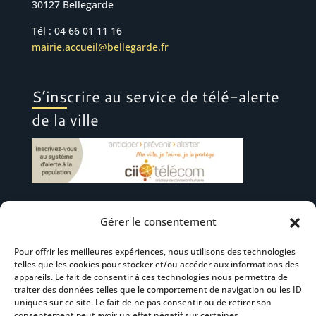
30127 Bellegarde
Tél : 04 66 01 11 16
mairie.accueil@bellegarde.fr
S’inscrire au service de télé-alerte
de la ville
Gérer le consentement
Suivez-nous
Pour offrir les meilleures expériences, nous utilisons des technologies
telles que les cookies pour stocker et/ou accéder aux informations des
appareils. Le fait de consentir à ces technologies nous permettra de
traiter des données telles que le comportement de navigation ou les ID
uniques sur ce site. Le fait de ne pas consentir ou de retirer son
consentement peut avoir un effet négatif sur certaines