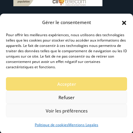
Gérer le consentement
Suivez-nous
Pour offrir les meilleures expériences, nous utilisons des technologies
telles que les cookies pour stocker et/ou accéder aux informations des
appareils. Le fait de consentir à ces technologies nous permettra de
traiter des données telles que le comportement de navigation ou les ID
uniques sur ce site. Le fait de ne pas consentir ou de retirer son
consentement peut avoir un effet négatif sur certaines
S’abonner à la newsletter
caractéristiques et fonctions.
Accepter
Refuser
Voir les préférences
Mentions Légales
-
Accéssibilité
- Création :
Stardust Communication Copyright © 2019 -2024
Politique de cookies
Mentions Legales