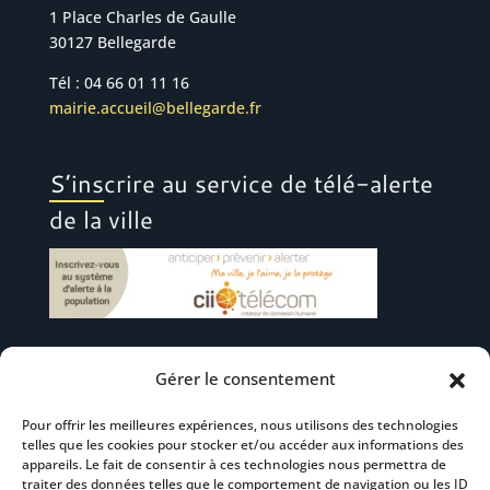
1 Place Charles de Gaulle
30127 Bellegarde
Tél : 04 66 01 11 16
mairie.accueil@bellegarde.fr
S’inscrire au service de télé-alerte
de la ville
Gérer le consentement
Suivez-nous
Pour offrir les meilleures expériences, nous utilisons des technologies
telles que les cookies pour stocker et/ou accéder aux informations des
appareils. Le fait de consentir à ces technologies nous permettra de
traiter des données telles que le comportement de navigation ou les ID