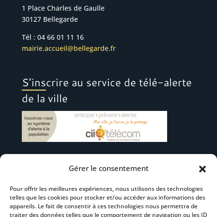
1 Place Charles de Gaulle
30127 Bellegarde
Tél : 04 66 01 11 16
mairie.accueil@bellegarde.fr
S’inscrire au service de télé-alerte
de la ville
Gérer le consentement
Suivez-nous
Pour offrir les meilleures expériences, nous utilisons des technologies
telles que les cookies pour stocker et/ou accéder aux informations des
appareils. Le fait de consentir à ces technologies nous permettra de
traiter des données telles que le comportement de navigation ou les ID