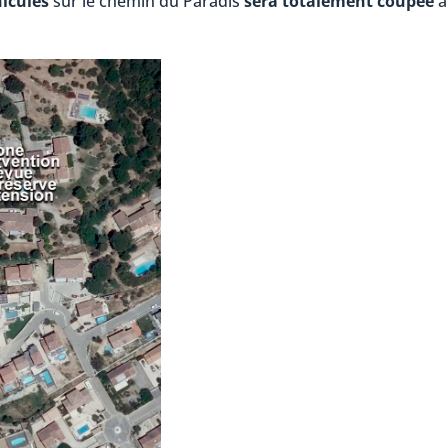
hicules
sur le chemin du Paradis
sera totalement coupée
a