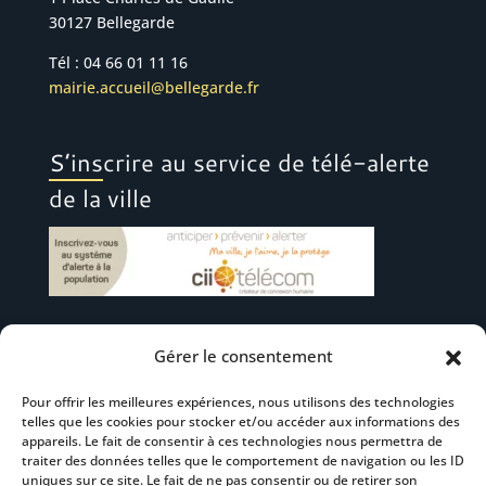
30127 Bellegarde
Tél : 04 66 01 11 16
mairie.accueil@bellegarde.fr
S’inscrire au service de télé-alerte
de la ville
Gérer le consentement
Suivez-nous
Pour offrir les meilleures expériences, nous utilisons des technologies
telles que les cookies pour stocker et/ou accéder aux informations des
appareils. Le fait de consentir à ces technologies nous permettra de
traiter des données telles que le comportement de navigation ou les ID
uniques sur ce site. Le fait de ne pas consentir ou de retirer son