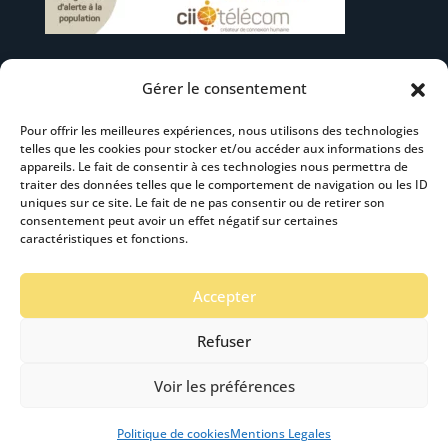
Gérer le consentement
Suivez-nous
Pour offrir les meilleures expériences, nous utilisons des technologies
telles que les cookies pour stocker et/ou accéder aux informations des
appareils. Le fait de consentir à ces technologies nous permettra de
traiter des données telles que le comportement de navigation ou les ID
uniques sur ce site. Le fait de ne pas consentir ou de retirer son
consentement peut avoir un effet négatif sur certaines
S’abonner à la newsletter
caractéristiques et fonctions.
Accepter
Refuser
Voir les préférences
Mentions Légales
-
Accéssibilité
- Création :
Stardust Communication Copyright © 2019 -2024
Politique de cookies
Mentions Legales