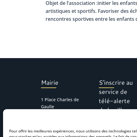
Objet de l’association :initier les enfan
artistiques et sportifs. Favoriser des éc
rencontres sportives entre les enfants 
Mairie
S’inscrire au
service de
télé-alerte
1 Place Charles de
Gaulle
de la ville
30127 Bellegarde
Tél : 04 66 01 11 16
Pour offrir les meilleures expériences, nous utilisons des technologies tel
mairie.accueil@bel
pour stocker et/ou accéder aux informations des appareils. Le fait de con