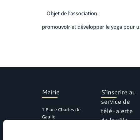
Objet de l’association :
promouvoir et développer le yoga pour 
Mairie
S’inscrire au
service de
télé-alerte
1 Place Charles de
Gaulle
de la ville
30127 Bellegarde
Tél : 04 66 01 11 16