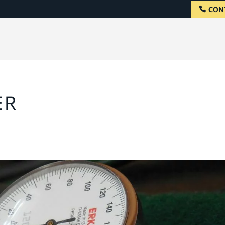
CON
ER