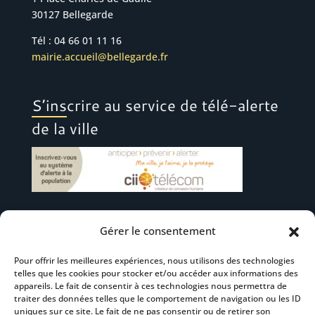
30127 Bellegarde
Tél : 04 66 01 11 16
mairie.accueil@bellegarde.fr
S’inscrire au service de télé-alerte
de la ville
Gérer le consentement
Suivez-nous
Pour offrir les meilleures expériences, nous utilisons des technologies
telles que les cookies pour stocker et/ou accéder aux informations des
appareils. Le fait de consentir à ces technologies nous permettra de
traiter des données telles que le comportement de navigation ou les ID
uniques sur ce site. Le fait de ne pas consentir ou de retirer son