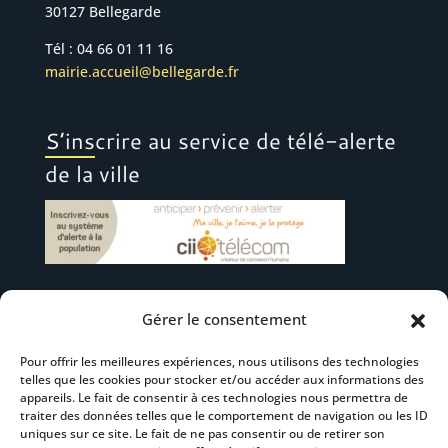
30127 Bellegarde
Tél : 04 66 01 11 16
mairie.accueil@bellegarde.fr
S’inscrire au service de télé-alerte
de la ville
Gérer le consentement
Suivez-nous
Pour offrir les meilleures expériences, nous utilisons des technologies
telles que les cookies pour stocker et/ou accéder aux informations des
appareils. Le fait de consentir à ces technologies nous permettra de
traiter des données telles que le comportement de navigation ou les ID
uniques sur ce site. Le fait de ne pas consentir ou de retirer son