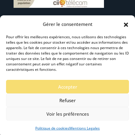
Gérer le consentement
Suivez-nous
Pour offrir les meilleures expériences, nous utilisons des technologies
telles que les cookies pour stocker et/ou accéder aux informations des
appareils. Le fait de consentir à ces technologies nous permettra de
traiter des données telles que le comportement de navigation ou les ID
uniques sur ce site. Le fait de ne pas consentir ou de retirer son
consentement peut avoir un effet négatif sur certaines
S’abonner à la newsletter
caractéristiques et fonctions.
Accepter
Refuser
Voir les préférences
Mentions Légales
-
Accéssibilité
- Création :
Stardust Communication Copyright © 2019 -2024
Politique de cookies
Mentions Legales