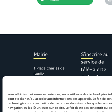
Mairie
S’inscrire au
service de
télé-alerte
1 Place Charles de
Gaulle
de la ville
30127 Bellegarde
Tél : 04 66 01 11 16
Pour offrir les meilleures expériences, nous utilisons des technologies tel
mairie.accueil@bel
pour stocker et/ou accéder aux informations des appareils. Le fait de con
legarde.fr
technologies nous permettra de traiter des données telles que le comp
navigation ou les ID uniques sur ce site. Le fait de ne pas consentir ou de