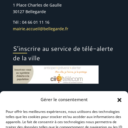
1 Place Charles de Gaulle
30127 Bellegarde
Tél : 04 66 01 11 16
mairie.accueil@bellegarde.fr
S’inscrire au service de télé-alerte
de la ville
Gérer le consentement
Suivez-nous
Pour offrir les meilleures expériences, nous utilisons des technologies
telles que les cookies pour stocker et/ou accéder aux informations des
appareils. Le fait de consentir à ces technologies nous permettra de
traiter des données telles que le comportement de navigation ou les ID