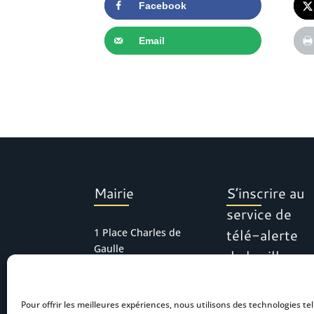
Facebook
Email
Mairie
S’inscrire au
service de
télé-alerte
1 Place Charles de
Gaulle
de la ville
30127 Bellegarde
Tél : 04 66 01 11 16
Pour offrir les meilleures expériences, nous utilisons des technologies tel
mairie.accueil@bel