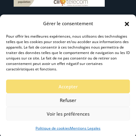
Gérer le consentement
Suivez-nous
Pour offrir les meilleures expériences, nous utilisons des technologies
telles que les cookies pour stocker et/ou accéder aux informations des
appareils. Le fait de consentir à ces technologies nous permettra de
traiter des données telles que le comportement de navigation ou les ID
uniques sur ce site. Le fait de ne pas consentir ou de retirer son
consentement peut avoir un effet négatif sur certaines
S’abonner à la newsletter
caractéristiques et fonctions.
Accepter
Refuser
Voir les préférences
Mentions Légales
-
Accéssibilité
- Création :
Stardust Communication Copyright © 2019 -2024
Politique de cookies
Mentions Legales