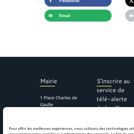
Facebook
Email
Mairie
S’inscrire au
service de
télé-alerte
1 Place Charles de
Gaulle
de la ville
30127 Bellegarde
Tél : 04 66 01 11 16
Pour offrir les meilleures expériences, nous utilisons des technologies tel
mairie.accueil@bel
pour stocker et/ou accéder aux informations des appareils. Le fait de con