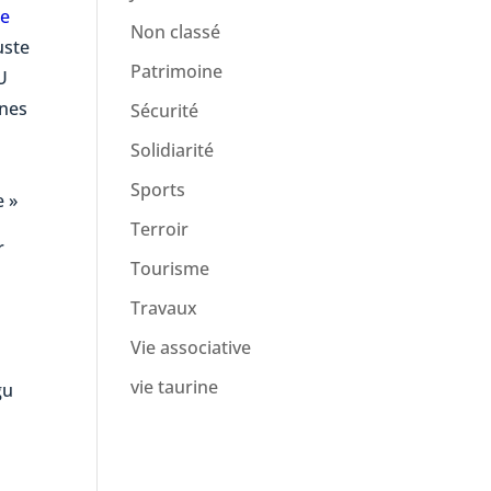
de
Non classé
uste
Patrimoine
U
nes
Sécurité
Solidiarité
Sports
e »
Terroir
r
Tourisme
Travaux
Vie associative
vie taurine
gu