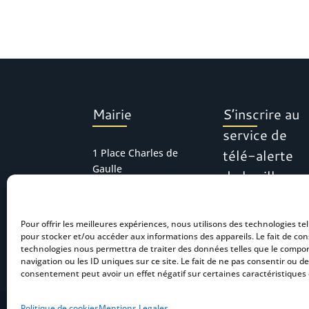
Mairie
S’inscrire au
service de
télé-alerte
1 Place Charles de
Gaulle
de la ville
30127 Bellegarde
Tél : 04 66 01 11 16
Pour offrir les meilleures expériences, nous utilisons des technologies tel
mairie.accueil@bel
pour stocker et/ou accéder aux informations des appareils. Le fait de con
legarde.fr
technologies nous permettra de traiter des données telles que le comp
navigation ou les ID uniques sur ce site. Le fait de ne pas consentir ou de
consentement peut avoir un effet négatif sur certaines caractéristiques 
Politique de cookies
Mentions Legales