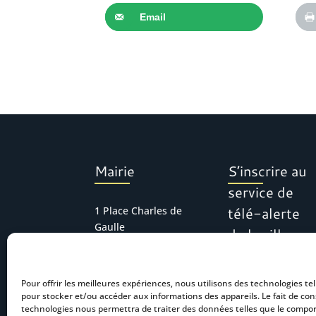
Email
Mairie
S’inscrire au
service de
télé-alerte
1 Place Charles de
Gaulle
de la ville
30127 Bellegarde
Tél : 04 66 01 11 16
Pour offrir les meilleures expériences, nous utilisons des technologies tel
mairie.accueil@bel
pour stocker et/ou accéder aux informations des appareils. Le fait de con
legarde.fr
technologies nous permettra de traiter des données telles que le comp