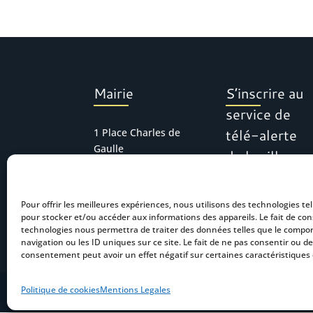
Mairie
S’inscrire au
service de
télé-alerte
1 Place Charles de
Gaulle
de la ville
30127 Bellegarde
Tél : 04 66 01 11 16
Pour offrir les meilleures expériences, nous utilisons des technologies tel
mairie.accueil@bel
pour stocker et/ou accéder aux informations des appareils. Le fait de con
legarde.fr
technologies nous permettra de traiter des données telles que le comp
navigation ou les ID uniques sur ce site. Le fait de ne pas consentir ou de
consentement peut avoir un effet négatif sur certaines caractéristiques 
Politique de cookies
Mentions Legales
Mentions Légales
-
Accéssibilité
- Création :
S