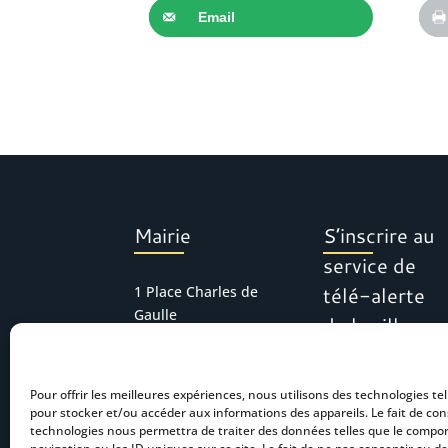
Email
Mairie
S’inscrire au
service de
télé-alerte
1 Place Charles de
Gaulle
de la ville
30127 Bellegarde
Tél : 04 66 01 11 16
Pour offrir les meilleures expériences, nous utilisons des technologies tel
mairie.accueil@bel
pour stocker et/ou accéder aux informations des appareils. Le fait de con
legarde.fr
technologies nous permettra de traiter des données telles que le comp