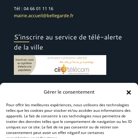
Tél : 04 66 01 11 16
mairie.accueil@bellegarde.fr
S’inscrire au service de télé-alerte
de la ville
Gérer le consentement
Suivez-nous
Pour offrir les meilleures expériences, nous utilisons des technologies
telles que les cookies pour stocker et/ou accéder aux informations des
appareils. Le fait de consentir à ces technologies nous permettra de
traiter des données telles que le comportement de navigation ou les ID
uniques sur ce site. Le fait de ne pas consentir ou de retirer son
consentement peut avoir un effet négatif sur certaines