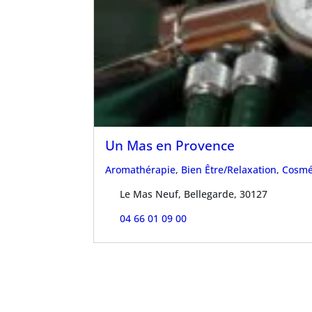
Un Mas en Provence
Aromathérapie
,
Bien Être/Relaxation
,
Cosmé
Le Mas Neuf, Bellegarde, 30127
04 66 01 09 00