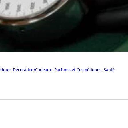
tique
,
Décoration/Cadeaux
,
Parfums et Cosmétiques
,
Santé