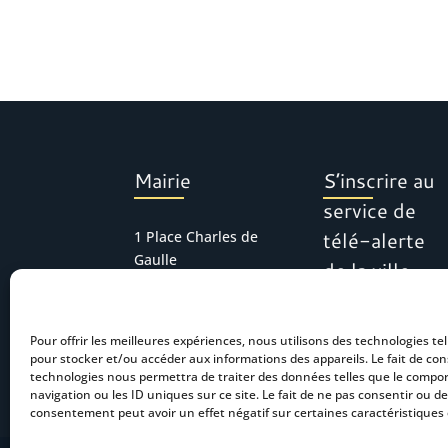
Mairie
S’inscrire au
service de
télé-alerte
1 Place Charles de
Gaulle
de la ville
30127 Bellegarde
Tél : 04 66 01 11 16
Pour offrir les meilleures expériences, nous utilisons des technologies tel
mairie.accueil@bel
pour stocker et/ou accéder aux informations des appareils. Le fait de con
legarde.fr
technologies nous permettra de traiter des données telles que le comp
navigation ou les ID uniques sur ce site. Le fait de ne pas consentir ou de
consentement peut avoir un effet négatif sur certaines caractéristiques 