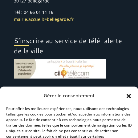
30127 Bellegarde
Tél : 04 66 01 11 16
mairie.accueil@bellegarde.fr
S’inscrire au service de télé-alerte
de la ville
Gérer le consentement
Suivez-nous
Pour offrir les meilleures expériences, nous utilisons des technologies
telles que les cookies pour stocker et/ou accéder aux informations des
appareils. Le fait de consentir à ces technologies nous permettra de
traiter des données telles que le comportement de navigation ou les ID
uniques sur ce site. Le fait de ne pas consentir ou de retirer son
consentement peut avoir un effet négatif sur certaines