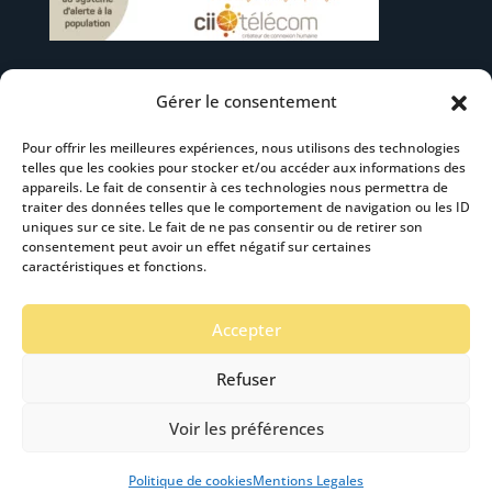
Gérer le consentement
Suivez-nous
Pour offrir les meilleures expériences, nous utilisons des technologies
telles que les cookies pour stocker et/ou accéder aux informations des
appareils. Le fait de consentir à ces technologies nous permettra de
traiter des données telles que le comportement de navigation ou les ID
uniques sur ce site. Le fait de ne pas consentir ou de retirer son
consentement peut avoir un effet négatif sur certaines
S’abonner à la newsletter
caractéristiques et fonctions.
Accepter
Refuser
Voir les préférences
Mentions Légales
-
Accéssibilité
- Création :
Stardust Communication Copyright © 2019 -2024
Politique de cookies
Mentions Legales