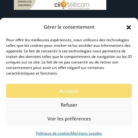
Gérer le consentement
Suivez-nous
Pour offrir les meilleures expériences, nous utilisons des technologies
telles que les cookies pour stocker et/ou accéder aux informations des
appareils. Le fait de consentir à ces technologies nous permettra de
traiter des données telles que le comportement de navigation ou les ID
uniques sur ce site. Le fait de ne pas consentir ou de retirer son
consentement peut avoir un effet négatif sur certaines
S’abonner à la newsletter
caractéristiques et fonctions.
Accepter
Refuser
Voir les préférences
Mentions Légales
-
Accéssibilité
- Création :
Stardust Communication Copyright © 2019 -2024
Politique de cookies
Mentions Legales