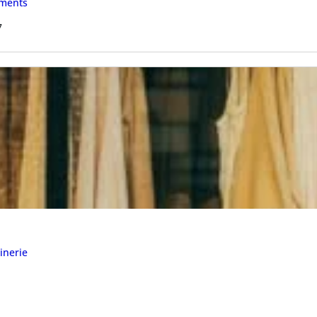
ments
7
inerie