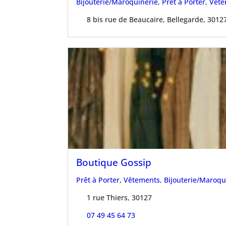
Bijouterie/Maroquinerie
,
Prêt à Porter
,
Vête
8 bis rue de Beaucaire, Bellegarde, 3012
Boutique Gossip
Prêt à Porter
,
Vêtements
,
Bijouterie/Maroqu
1 rue Thiers, 30127
07 49 45 64 73