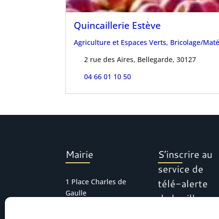
Quincaillerie Estève
Agriculture et Espaces Verts
,
Bricolage/Mat
2 rue des Aires, Bellegarde, 30127
04 66 01 10 50
Mairie
S’inscrire au
service de
télé-alerte
1 Place Charles de
Gaulle
de la ville
30127 Bellegarde