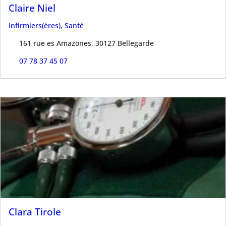
Claire Niel
Infirmiers(ères)
,
Santé
161 rue es Amazones, 30127 Bellegarde
07 78 37 45 07
Clara Tirole