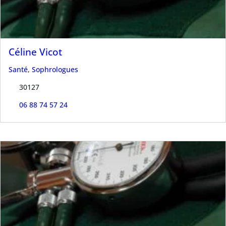
Céline Vicot
Santé
,
Sophrologues
30127
06 88 74 57 24