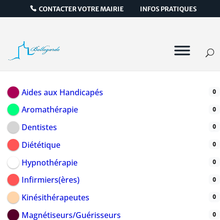
CONTACTER VOTRE MAIRIE
INFOS PRATIQUES
Icône de catégorie
Aides aux Handicapés
0
Aromathérapie
0
Dentistes
0
Diététique
0
Hypnothérapie
0
Infirmiers(ères)
0
Kinésithérapeutes
0
Magnétiseurs/Guérisseurs
0