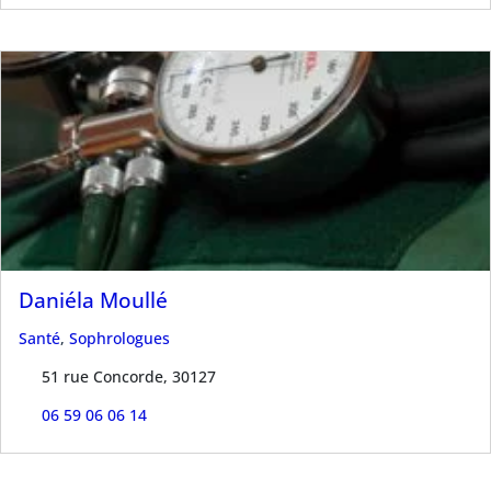
Daniéla Moullé
Santé
,
Sophrologues
51 rue Concorde, 30127
06 59 06 06 14