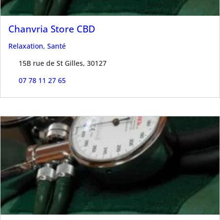
Chanvria Store CBD
Relaxation
,
Santé
15B rue de St Gilles, 30127
07 78 11 27 65