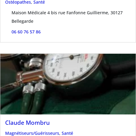
Ostéopathes
,
Santé
Maison Médicale 4 bis rue Fanfonne Guillierme, 30127
Bellegarde
06 60 76 57 86
Claude Mombru
Magnétiseurs/Guérisseurs
,
Santé