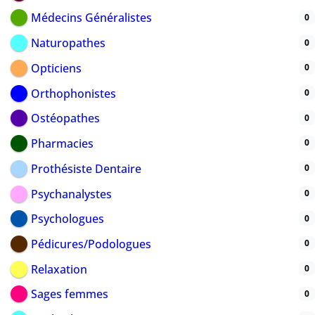
Médecins Généralistes
0
Naturopathes
0
Opticiens
0
Orthophonistes
0
Ostéopathes
0
Pharmacies
0
Prothésiste Dentaire
0
Psychanalystes
0
Psychologues
0
Pédicures/Podologues
0
Relaxation
0
Sages femmes
0